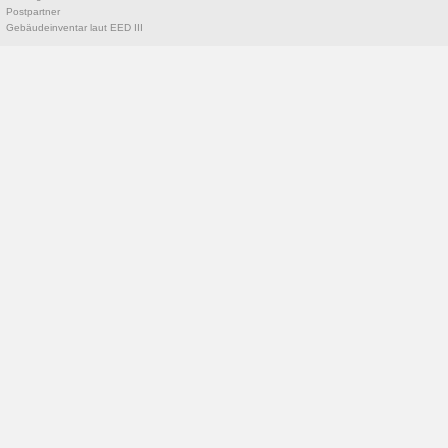
Postpartner
Gebäudeinventar laut EED III