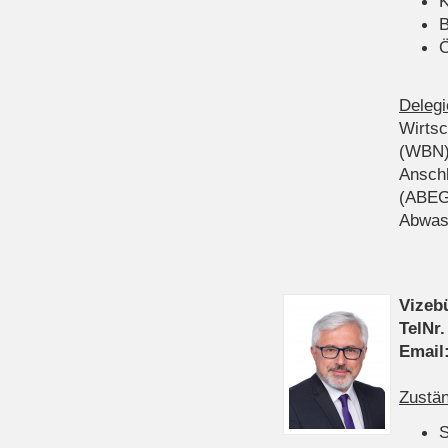
K
B
Ö
Delegi
Wirts
(WBN
Anschl
(ABEG
Abwas
Vizeb
TelNr.
Email
Zustän
S