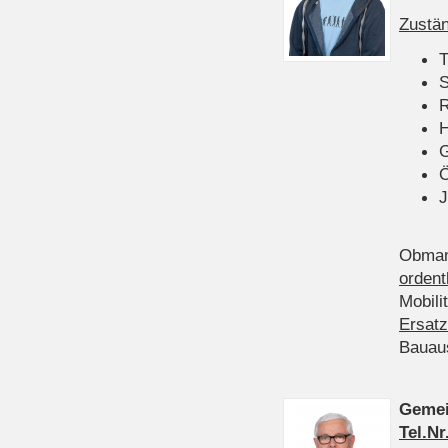
Zustän
T
S
R
H
Ö
J
Obman
ordent
Mobili
Ersatz
Bauau
Gemei
Tel.Nr