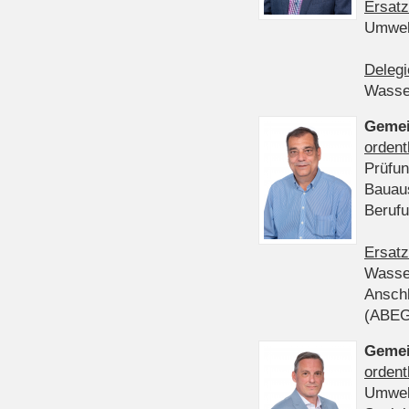
Ersatz
Umwel
Delegi
Wasser
Gemei
ordent
Prüfun
Bauau
Beruf
Ersatz
Wasser
Anschl
(ABE
Gemei
ordent
Umwel