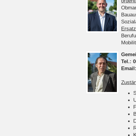
ordent
Obman
Bauau
Sozia
Ersatz
Beruf
Mobili
Gemei
Tel.:
0
Email
Zustän
S
U
F
B
D
K