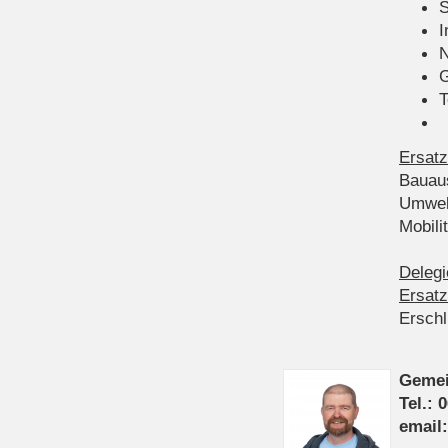
S
I
N
G
T
Ersatz
Bauau
Umwel
Mobil
Delegi
Ersatz
Ersch
Gemei
Tel.: 
email