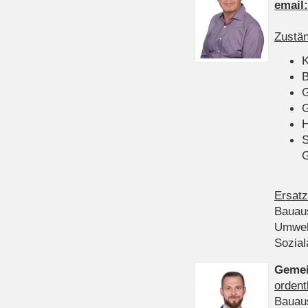
email
Zustän
K
B
G
G
H
S
Ersatz
Bauau
Umwel
Sozia
Gemei
ordent
Bauau