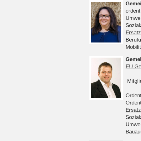
Gemei
ordent
Umwel
Sozia
Ersatz
Beruf
Mobili
Gemei
EU Ge
Mitgl
Ordent
Ordent
Ersatz
Sozia
Umwel
Bauau