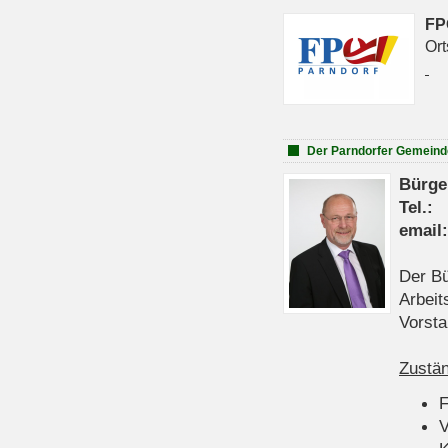
FP
Ort
Der Parndorfer Gemeind
Bürge
Tel
emai
Der Bü
Arbeit
Vorsta
Zustän
V