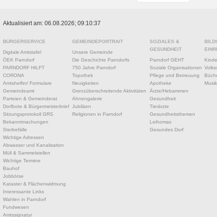
Aktualisiert am: 06.08.2026; 09:10:37
BÜRGERSERVICE
GEMEINDEPORTRAIT
SOZIALES &
BILD
GESUNDHEIT
EINR
Digitale Amtstafel
Unsere Gemeinde
ÖEK Parndorf
Die Geschichte Parndorfs
Parndorf GEHT
Kinde
PARNDORF HILFT
750 Jahre Parndorf
Soziale Organisationen
Volks
CORONA
Topothek
Pflege und Betreuung
Büche
Amtshelfer/ Formulare
Neuigkeiten
Apotheke
Musik
Gemeindeamt
Grenzüberschreitende Aktivitäten
Ärzte/Hebammen
Parteien & Gemeinderat
Ahnengalerie
Gesundheit
Dorfbote & Bürgermeisterbrief
Jubiläen
Tierärzte
Sitzungsprotokoll GRS
Religionen in Parndorf
Gesundheitsthemen
Bekanntmachungen
Leihomas
Sterbefälle
Gesundes Dorf
Wichtige Adressen
Abwasser und Kanalisation
Müll & Sammelstellen
Wichtige Termine
Bauhof
Jobbörse
Kataster & Flächenwidmung
Interessante Links
Wahlen in Parndorf
Fundwesen
Amtssignatur