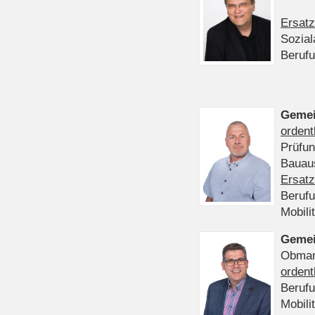
Ersatz
Sozia
Beruf
Gemei
ordent
Prüfu
Bauaus
Ersatz
Beruf
Mobili
Gemei
Obmann
ordent
Beruf
Mobili