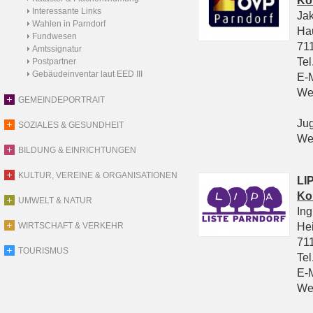
Ko
Interessante Links
Ja
Wahlen in Parndorf
Ha
Fundwesen
711
Amtssignatur
Tel
Postpartner
Gebäudeinventar laut EED III
E-
We
GEMEINDEPORTRAIT
Ju
SOZIALES & GESUNDHEIT
We
BILDUNG & EINRICHTUNGEN
KULTUR, VEREINE & ORGANISATIONEN
LIP
Ko
UMWELT & NATUR
In
He
WIRTSCHAFT & VERKEHR
711
TOURISMUS
Tel
E-
We