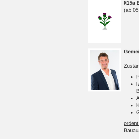
§15a 
(ab 05
Gemei
Zustän
P
l
B
A
K
G
ordent
Bauau