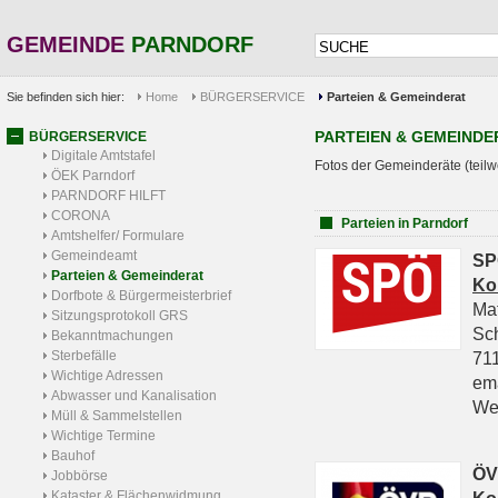
GEMEINDE
PARNDORF
Sie befinden sich hier:
Home
BÜRGERSERVICE
Parteien & Gemeinderat
PARTEIEN & GEMEINDE
BÜRGERSERVICE
Digitale Amtstafel
Fotos der Gemeinderäte (teilw
ÖEK Parndorf
PARNDORF HILFT
CORONA
Parteien in Parndorf
Amtshelfer/ Formulare
Gemeindeamt
SP
Parteien & Gemeinderat
Ko
Dorfbote & Bürgermeisterbrief
Ma
Sitzungsprotokoll GRS
Sc
Bekanntmachungen
Sterbefälle
711
Wichtige Adressen
em
Abwasser und Kanalisation
We
Müll & Sammelstellen
Wichtige Termine
Bauhof
ÖV
Jobbörse
Kataster & Flächenwidmung