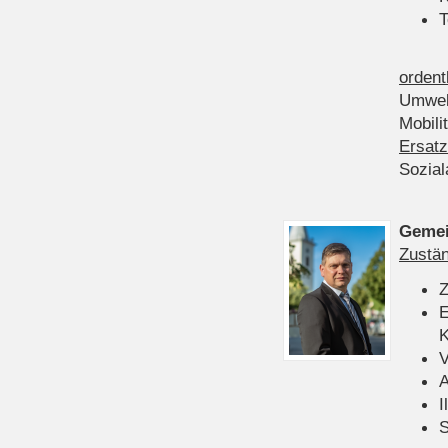
T
ordent
Umwel
Mobili
Ersatz
Sozia
Gemei
Zustän
Z
E
K
V
A
I
S