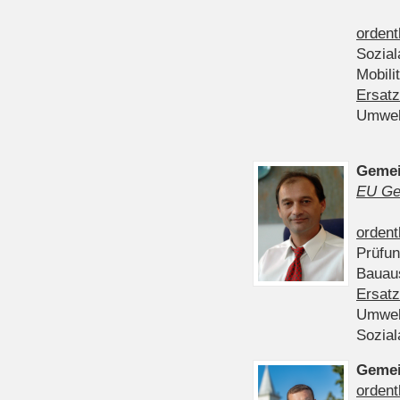
ordent
Sozia
Mobili
Ersatz
Umwel
Gemei
EU Ge
ordent
Prüfu
Bauau
Ersatz
Umwel
Sozia
Gemei
ordent