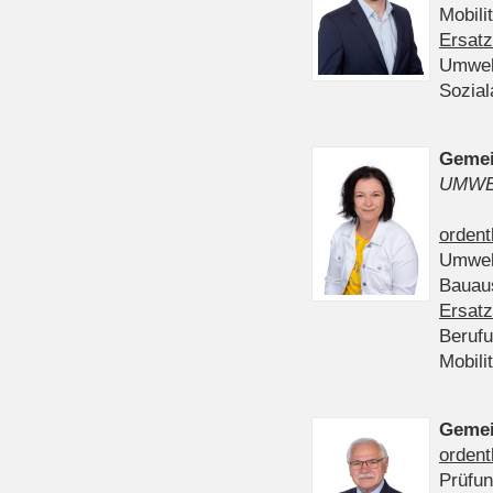
Mobili
Ersatz
Umwel
Sozia
Gemei
UMWE
ordent
Umwel
Bauau
Ersatz
Beruf
Mobili
Gemei
ordent
Prüfu