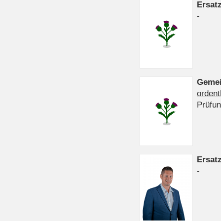
Ersat
-
Gemei
ordent
Prüfu
Ersat
-