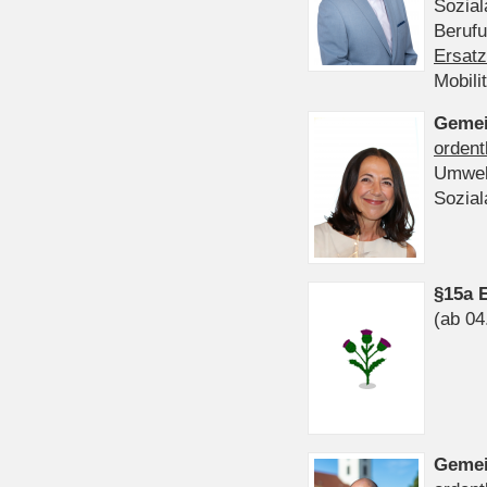
Sozia
Beruf
Ersatz
Mobili
Gemei
ordent
Umwel
Sozia
§15a 
(ab 04
Gemei