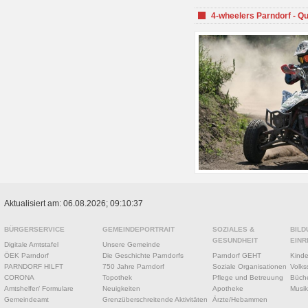
4-wheelers Parndorf - Q
Aktualisiert am: 06.08.2026; 09:10:37
BÜRGERSERVICE
GEMEINDEPORTRAIT
SOZIALES &
BILD
GESUNDHEIT
EINR
Digitale Amtstafel
Unsere Gemeinde
ÖEK Parndorf
Die Geschichte Parndorfs
Parndorf GEHT
Kinde
PARNDORF HILFT
750 Jahre Parndorf
Soziale Organisationen
Volks
CORONA
Topothek
Pflege und Betreuung
Büche
Amtshelfer/ Formulare
Neuigkeiten
Apotheke
Musik
Gemeindeamt
Grenzüberschreitende Aktivitäten
Ärzte/Hebammen