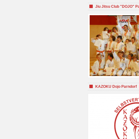
Jiu Jitsu Club "DOJO" P
KAZOKU Dojo Parndorf