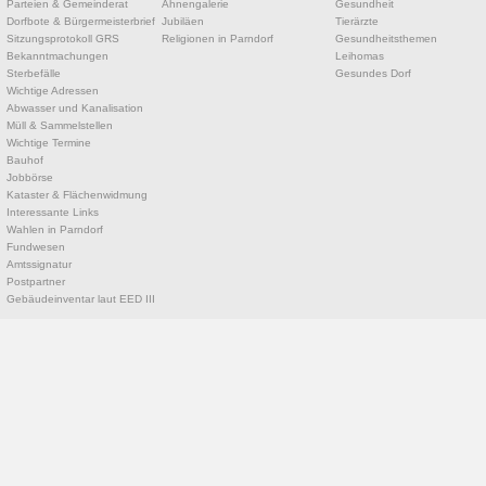
Parteien & Gemeinderat
Ahnengalerie
Gesundheit
Dorfbote & Bürgermeisterbrief
Jubiläen
Tierärzte
Sitzungsprotokoll GRS
Religionen in Parndorf
Gesundheitsthemen
Bekanntmachungen
Leihomas
Sterbefälle
Gesundes Dorf
Wichtige Adressen
Abwasser und Kanalisation
Müll & Sammelstellen
Wichtige Termine
Bauhof
Jobbörse
Kataster & Flächenwidmung
Interessante Links
Wahlen in Parndorf
Fundwesen
Amtssignatur
Postpartner
Gebäudeinventar laut EED III