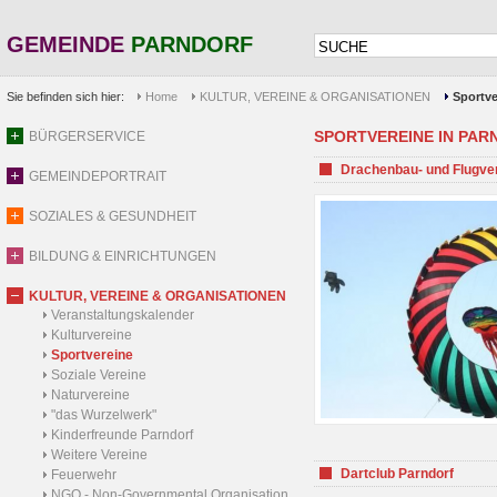
GEMEINDE
PARNDORF
Sie befinden sich hier:
Home
KULTUR, VEREINE & ORGANISATIONEN
Sportve
SPORTVEREINE IN PARND
BÜRGERSERVICE
Drachenbau- und Flugve
GEMEINDEPORTRAIT
SOZIALES & GESUNDHEIT
BILDUNG & EINRICHTUNGEN
KULTUR, VEREINE & ORGANISATIONEN
Veranstaltungskalender
Kulturvereine
Sportvereine
Soziale Vereine
Naturvereine
"das Wurzelwerk"
Kinderfreunde Parndorf
Weitere Vereine
Dartclub Parndorf
Feuerwehr
NGO - Non-Governmental Organisation