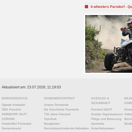
4-wheelers Parndorf - Q
Aktualisiert am: 23.07.2026; 11:19:03
BÜRGERSERVICE
GEMEINDEPORTRAIT
SOZIALES &
BILD
GESUNDHEIT
EINR
Digitale Amtstafel
Unsere Gemeinde
ÖEK Parndorf
Die Geschichte Parndorfs
Parndorf GEHT
Kinde
PARNDORF HILFT
750 Jahre Parndorf
Soziale Organisationen
Volks
CORONA
Topothek
Pflege und Betreuung
Büche
Amtshelfer/ Formulare
Neuigkeiten
Apotheke
Musik
Gemeindeamt
Grenzüberschreitende Aktivitäten
Ärzte/Hebammen