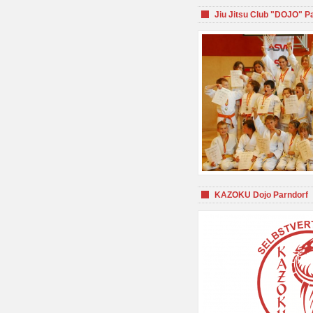
Jiu Jitsu Club "DOJO" P
KAZOKU Dojo Parndorf