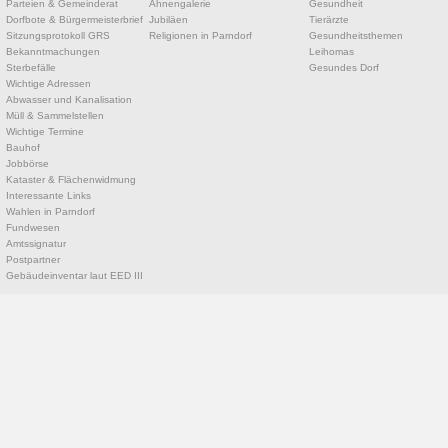
Parteien & Gemeinderat
Ahnengalerie
Gesundheit
Dorfbote & Bürgermeisterbrief
Jubiläen
Tierärzte
Sitzungsprotokoll GRS
Religionen in Parndorf
Gesundheitsthemen
Bekanntmachungen
Leihomas
Sterbefälle
Gesundes Dorf
Wichtige Adressen
Abwasser und Kanalisation
Müll & Sammelstellen
Wichtige Termine
Bauhof
Jobbörse
Kataster & Flächenwidmung
Interessante Links
Wahlen in Parndorf
Fundwesen
Amtssignatur
Postpartner
Gebäudeinventar laut EED III