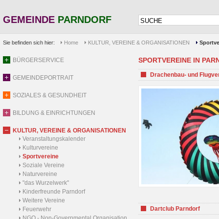
GEMEINDE
PARNDORF
Sie befinden sich hier:
Home
KULTUR, VEREINE & ORGANISATIONEN
Sportve
SPORTVEREINE IN PARND
BÜRGERSERVICE
Drachenbau- und Flugve
GEMEINDEPORTRAIT
SOZIALES & GESUNDHEIT
BILDUNG & EINRICHTUNGEN
KULTUR, VEREINE & ORGANISATIONEN
Veranstaltungskalender
Kulturvereine
Sportvereine
Soziale Vereine
Naturvereine
"das Wurzelwerk"
Kinderfreunde Parndorf
Weitere Vereine
Dartclub Parndorf
Feuerwehr
NGO - Non-Governmental Organisation