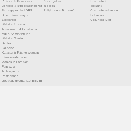
Parteien & Gemeinderat
Ahnengalerie
Gesundheit
Dorfbote & Bürgermeisterbrief
Jubiläen
Tierärzte
Sitzungsprotokoll GRS
Religionen in Parndorf
Gesundheitsthemen
Bekanntmachungen
Leihomas
Sterbefälle
Gesundes Dorf
Wichtige Adressen
Abwasser und Kanalisation
Müll & Sammelstellen
Wichtige Termine
Bauhof
Jobbörse
Kataster & Flächenwidmung
Interessante Links
Wahlen in Parndorf
Fundwesen
Amtssignatur
Postpartner
Gebäudeinventar laut EED III