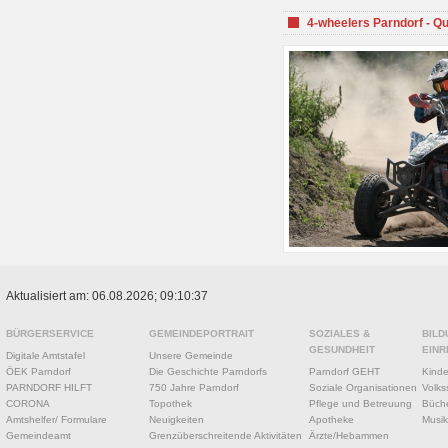
4-wheelers Parndorf - Q
Aktualisiert am: 06.08.2026; 09:10:37
BÜRGERSERVICE
GEMEINDEPORTRAIT
SOZIALES &
BILD
GESUNDHEIT
EINR
Digitale Amtstafel
Unsere Gemeinde
ÖEK Parndorf
Die Geschichte Parndorfs
Parndorf GEHT
Kinde
PARNDORF HILFT
750 Jahre Parndorf
Soziale Organisationen
Volks
CORONA
Topothek
Pflege und Betreuung
Büche
Amtshelfer/ Formulare
Neuigkeiten
Apotheke
Musik
Gemeindeamt
Grenzüberschreitende Aktivitäten
Ärzte/Hebammen