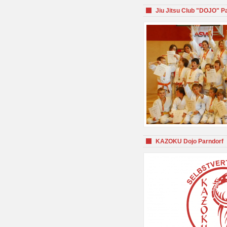
Jiu Jitsu Club "DOJO" P
KAZOKU Dojo Parndorf