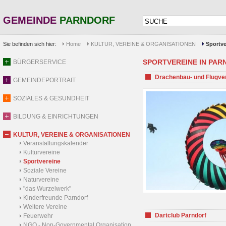
GEMEINDE
PARNDORF
Sie befinden sich hier:
Home
KULTUR, VEREINE & ORGANISATIONEN
Sportve
SPORTVEREINE IN PARND
BÜRGERSERVICE
Drachenbau- und Flugve
GEMEINDEPORTRAIT
SOZIALES & GESUNDHEIT
BILDUNG & EINRICHTUNGEN
KULTUR, VEREINE & ORGANISATIONEN
Veranstaltungskalender
Kulturvereine
Sportvereine
Soziale Vereine
Naturvereine
"das Wurzelwerk"
Kinderfreunde Parndorf
Weitere Vereine
Dartclub Parndorf
Feuerwehr
NGO - Non-Governmental Organisation