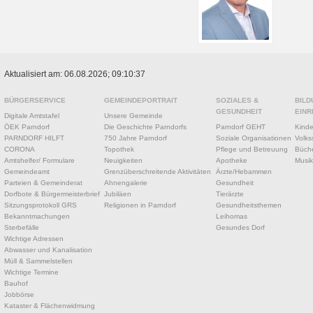
Aktualisiert am: 06.08.2026; 09:10:37
BÜRGERSERVICE
GEMEINDEPORTRAIT
SOZIALES &
BILD
GESUNDHEIT
EINR
Digitale Amtstafel
Unsere Gemeinde
ÖEK Parndorf
Die Geschichte Parndorfs
Parndorf GEHT
Kinde
PARNDORF HILFT
750 Jahre Parndorf
Soziale Organisationen
Volks
CORONA
Topothek
Pflege und Betreuung
Büche
Amtshelfer/ Formulare
Neuigkeiten
Apotheke
Musik
Gemeindeamt
Grenzüberschreitende Aktivitäten
Ärzte/Hebammen
Parteien & Gemeinderat
Ahnengalerie
Gesundheit
Dorfbote & Bürgermeisterbrief
Jubiläen
Tierärzte
Sitzungsprotokoll GRS
Religionen in Parndorf
Gesundheitsthemen
Bekanntmachungen
Leihomas
Sterbefälle
Gesundes Dorf
Wichtige Adressen
Abwasser und Kanalisation
Müll & Sammelstellen
Wichtige Termine
Bauhof
Jobbörse
Kataster & Flächenwidmung