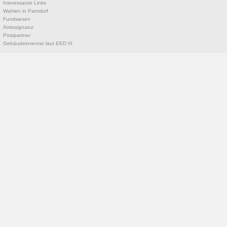
Interessante Links
Wahlen in Parndorf
Fundwesen
Amtssignatur
Postpartner
Gebäudeinventar laut EED III