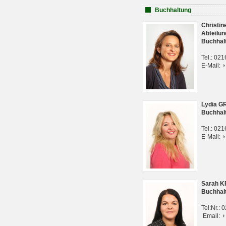
Buchhaltung
Christi
Abteilun
Buchhal
Tel.: 02
E-Mail:
Lydia G
Buchhal
Tel.: 02
E-Mail:
Sarah 
Buchhal
Tel:Nr.:
Email: