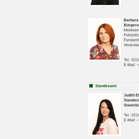
Barbara
Bürgers
Meldeam
Polizeil
Fundam
Veranst
Tel.: 02
E-Mail:
Standesamt
Judith 
Standes
Staatsb
Tel.: 02
E-Mail: