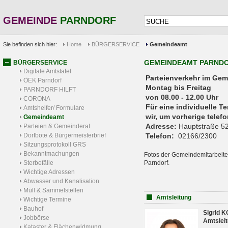
GEMEINDE
PARNDORF
Sie befinden sich hier:
Home
BÜRGERSERVICE
Gemeindeamt
GEMEINDEAMT PARND
BÜRGERSERVICE
Digitale Amtstafel
Parteienverkehr 
ÖEK Parndorf
Montag bis Freitag
PARNDORF HILFT
von 08.00 - 12.00 Uhr
CORONA
Für eine individuelle T
Amtshelfer/ Formulare
wir, um vorherige tele
Gemeindeamt
Adresse:
Hauptstraße 52
Parteien & Gemeinderat
Dorfbote & Bürgermeisterbrief
Telefon:
02166/2300
Sitzungsprotokoll GRS
Bekanntmachungen
Fotos der Gemeindemitarbeite
Sterbefälle
Parndorf.
Wichtige Adressen
Abwasser und Kanalisation
Müll & Sammelstellen
Amtsleitung
Wichtige Termine
Bauhof
Sigrid 
Jobbörse
Amtsleit
Kataster & Flächenwidmung