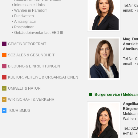
Interessante Links
Tel.Nr. 
Wahlen in Parndorf
email:
Fundwesen
Amtssignatur
Postpartner
Gebäudeinventar laut EED III
Mag. Do
GEMEINDEPORTRAIT
Amtsleit
Abteilun
SOZIALES & GESUNDHEIT
Tel.Nr.:
email:
BILDUNG & EINRICHTUNGEN
KULTUR, VEREINE & ORGANISATIONEN
UMWELT & NATUR
Bürgerservice / Meldea
WIRTSCHAFT & VERKEHR
Angelik
Bürgers
TOURISMUS
Meldeam
Wahlen
Tel.: 02
e-mail: